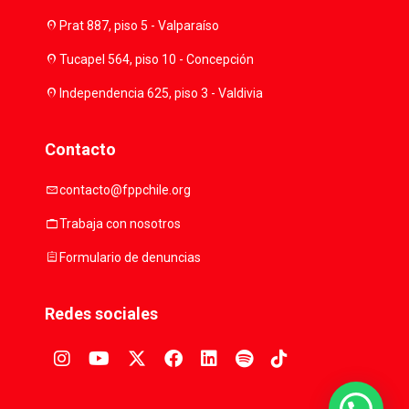
location_on
Prat 887, piso 5 - Valparaíso
location_on
Tucapel 564, piso 10 - Concepción
location_on
Independencia 625, piso 3 - Valdivia
Contacto
mail
contacto@fppchile.org
work
Trabaja con nosotros
assignment
Formulario de denuncias
Redes sociales