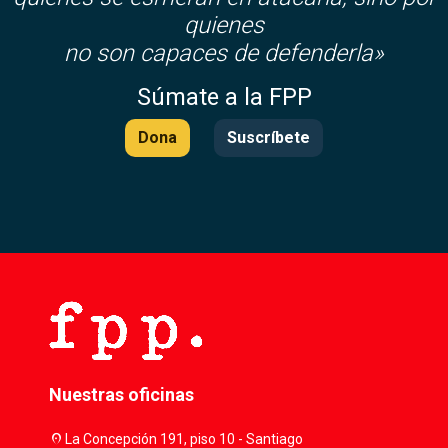
quienes
no son capaces de defenderla»
Súmate a la FPP
Dona
Suscríbete
Nuestras oficinas
location_on
La Concepción 191, piso 10 - Santiago