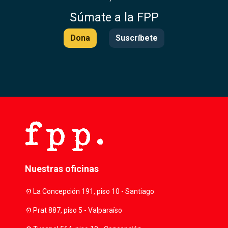
Súmate a la FPP
Dona
Suscríbete
Nuestras oficinas
location_on
La Concepción 191, piso 10 - Santiago
location_on
Prat 887, piso 5 - Valparaíso