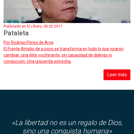
Publicado en El Líbero, 03.02.2017
Pataleta
Por
Rodrigo Pérez de Arce
El Frente Amplio de a poco se transforma en todo lo que juraron
cambiar: una élite vociferante, sin capacidad de diálogo ni
conducción. Una izquierda estrecha.
Leer más
«
La libertad no es un regalo de Dios,
sino una conquista humana»