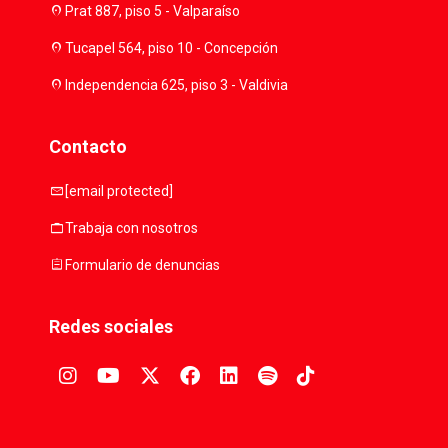
location_on
Prat 887, piso 5 - Valparaíso
location_on
Tucapel 564, piso 10 - Concepción
location_on
Independencia 625, piso 3 - Valdivia
Contacto
mail
[email protected]
work
Trabaja con nosotros
assignment
Formulario de denuncias
Redes sociales