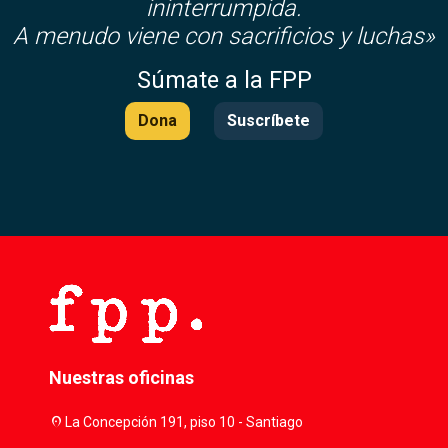
ininterrumpida.
A menudo viene con sacrificios y luchas»
Súmate a la FPP
Dona
Suscríbete
Nuestras oficinas
location_on
La Concepción 191, piso 10 - Santiago