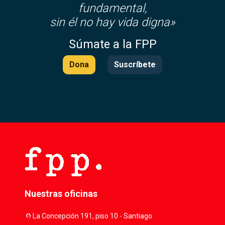
fundamental,
sin él no hay vida digna»
Súmate a la FPP
Dona
Suscríbete
Nuestras oficinas
location_on
La Concepción 191, piso 10 - Santiago