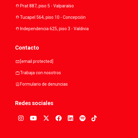
location_on
Prat 887, piso 5 - Valparaíso
location_on
Tucapel 564, piso 10 - Concepción
location_on
Independencia 625, piso 3 - Valdivia
Contacto
mail
[email protected]
work
Trabaja con nosotros
assignment
Formulario de denuncias
Redes sociales