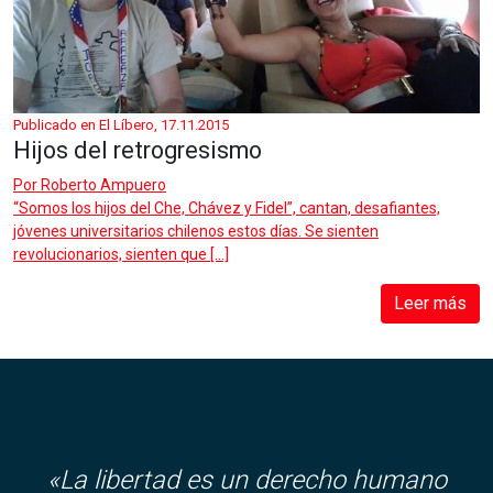
Publicado en El Líbero, 17.11.2015
Hijos del retrogresismo
Por
Roberto Ampuero
“Somos los hijos del Che, Chávez y Fidel”, cantan, desafiantes,
jóvenes universitarios chilenos estos días. Se sienten
revolucionarios, sienten que […]
Leer más
«La libertad es un derecho humano