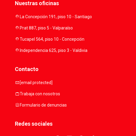
Nuestras oficinas
location_on
La Concepción 191, piso 10 - Santiago
location_on
Prat 887, piso 5 - Valparaíso
location_on
Tucapel 564, piso 10 - Concepción
location_on
Independencia 625, piso 3 - Valdivia
Contacto
mail
[email protected]
work
Trabaja con nosotros
assignment
Formulario de denuncias
Redes sociales