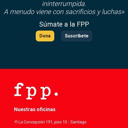
ininterrumpida.
A menudo viene con sacrificios y luchas»
Súmate a la FPP
Dona
Suscríbete
Nuestras oficinas
location_on
La Concepción 191, piso 10 - Santiago