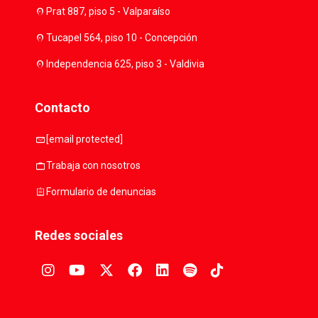
location_on
Prat 887, piso 5 - Valparaíso
location_on
Tucapel 564, piso 10 - Concepción
location_on
Independencia 625, piso 3 - Valdivia
Contacto
mail
[email protected]
work
Trabaja con nosotros
assignment
Formulario de denuncias
Redes sociales