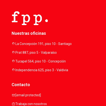
Nuestras oficinas
location_on
La Concepción 191, piso 10 - Santiago
location_on
Prat 887, piso 5 - Valparaíso
location_on
Tucapel 564, piso 10 - Concepción
location_on
Independencia 625, piso 3 - Valdivia
Contacto
mail
[email protected]
work
Trabaja con nosotros