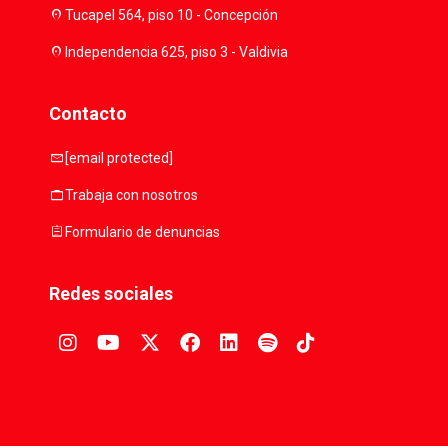
location_on
Tucapel 564, piso 10 - Concepción
location_on
Independencia 625, piso 3 - Valdivia
Contacto
mail
[email protected]
work
Trabaja con nosotros
assignment
Formulario de denuncias
Redes sociales