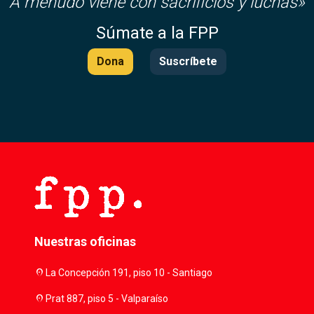
A menudo viene con sacrificios y luchas»
Súmate a la FPP
Dona
Suscríbete
Nuestras oficinas
location_on
La Concepción 191, piso 10 - Santiago
location_on
Prat 887, piso 5 - Valparaíso