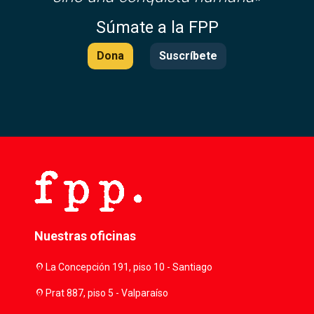
Súmate a la FPP
Dona
Suscríbete
Nuestras oficinas
location_on
La Concepción 191, piso 10 - Santiago
location_on
Prat 887, piso 5 - Valparaíso