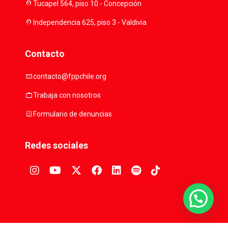
location_on
Tucapel 564, piso 10 - Concepción
location_on
Independencia 625, piso 3 - Valdivia
Contacto
mail
contacto@fppchile.org
work
Trabaja con nosotros
assignment
Formulario de denuncias
Redes sociales