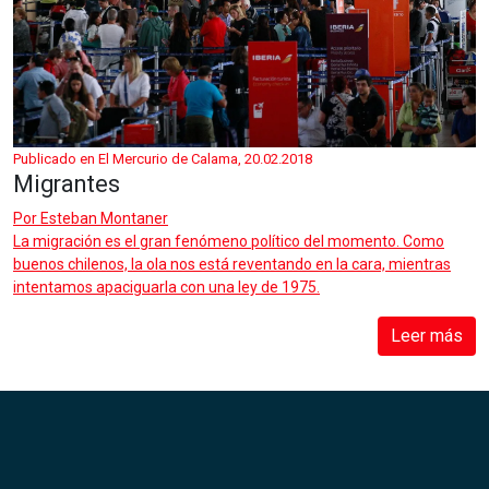
Publicado en El Mercurio de Calama, 20.02.2018
Migrantes
Por
Esteban Montaner
La migración es el gran fenómeno político del momento. Como
buenos chilenos, la ola nos está reventando en la cara, mientras
intentamos apaciguarla con una ley de 1975.
Leer más