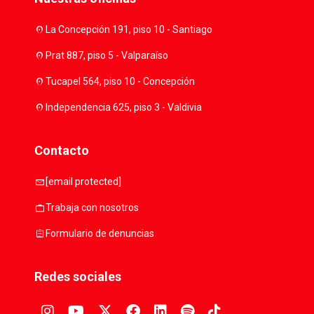
location_on
La Concepción 191, piso 10 - Santiago
location_on
Prat 887, piso 5 - Valparaíso
location_on
Tucapel 564, piso 10 - Concepción
location_on
Independencia 625, piso 3 - Valdivia
Contacto
mail
[email protected]
work
Trabaja con nosotros
assignment
Formulario de denuncias
Redes sociales