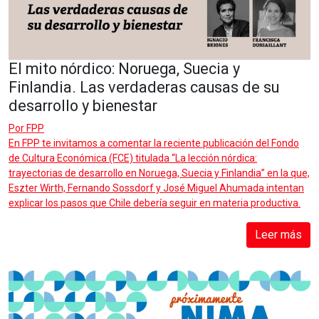
El mito nórdico: Noruega, Suecia y
Finlandia. Las verdaderas causas de su
desarrollo y bienestar
Por
FPP
En FPP te invitamos a comentar la reciente publicación del Fondo
de Cultura Económica (FCE) titulada “La lección nórdica:
trayectorias de desarrollo en Noruega, Suecia y Finlandia” en la que,
Eszter Wirth, Fernando Sossdorf y José Miguel Ahumada intentan
explicar los pasos que Chile debería seguir en materia productiva.
Leer más