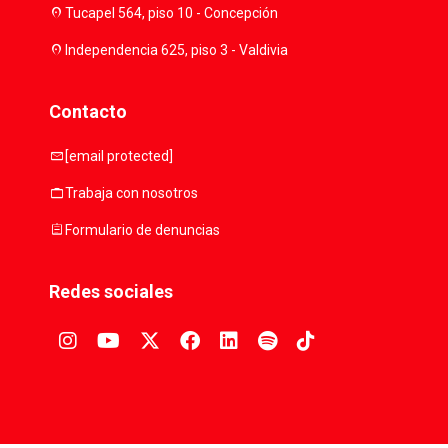
location_on
Tucapel 564, piso 10 - Concepción
location_on
Independencia 625, piso 3 - Valdivia
Contacto
mail
[email protected]
work
Trabaja con nosotros
assignment
Formulario de denuncias
Redes sociales