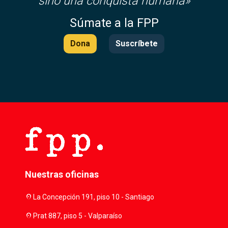
sino una conquista humana»
Súmate a la FPP
Dona
Suscríbete
Nuestras oficinas
location_on
La Concepción 191, piso 10 - Santiago
location_on
Prat 887, piso 5 - Valparaíso