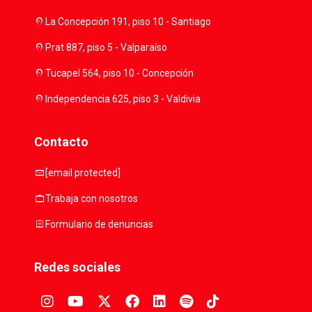
location_on
La Concepción 191, piso 10 - Santiago
location_on
Prat 887, piso 5 - Valparaíso
location_on
Tucapel 564, piso 10 - Concepción
location_on
Independencia 625, piso 3 - Valdivia
Contacto
mail
[email protected]
work
Trabaja con nosotros
assignment
Formulario de denuncias
Redes sociales