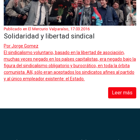
Publicado en El Mercurio Valparaíso, 17.03.2016
Solidaridad y libertad sindical
Por
Jorge Gomez
El sindicalismo voluntario, basado en la libertad de asociación,
muchas veces negado en los países capitalistas, era negado bajo la
figura del sindicalismo obligatorio y burocrático, en toda la órbita
comunista. Allí, sólo eran aceptados los sindicatos afines al partido
y al único empleador existente: el Estado.
Leer más