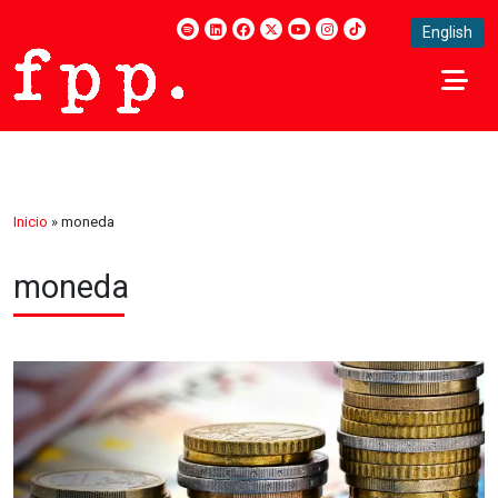
English
Inicio
»
moneda
moneda