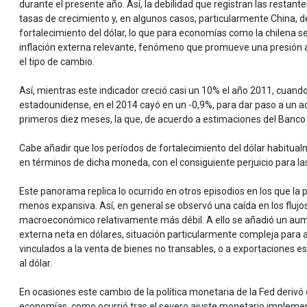
durante el presente año. Así, la debilidad que registran las resta
tasas de crecimiento y, en algunos casos, particularmente China, d
fortalecimiento del dólar, lo que para economías como la chilena se
inflación externa relevante, fenómeno que promueve una presión al
el tipo de cambio.
Así, mientras este indicador creció casi un 10% el año 2011, cuand
estadounidense, en el 2014 cayó en un -0,9%, para dar paso a un a
primeros diez meses, la que, de acuerdo a estimaciones del Banco 
Cabe añadir que los períodos de fortalecimiento del dólar habitual
en términos de dicha moneda, con el consiguiente perjuicio para l
Este panorama replica lo ocurrido en otros episodios en los que la 
menos expansiva. Así, en general se observó una caída en los flu
macroeconómico relativamente más débil. A ello se añadió un aum
externa neta en dólares, situación particularmente compleja para
vinculados a la venta de bienes no transables, o a exportaciones
al dólar.
En ocasiones este cambio de la política monetaria de la Fed deriv
economías, como ocurrió tras el severo ajuste monetario implement