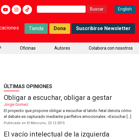
Buscar:
English
icaciones
Tienda
Dona
Suscribirse Newsletter
P
Oficinas
Autores
Colabora con nosotros
ÚLTIMAS OPINIONES
Obligar a escuchar, obligar a gestar
Jorge Gomez
El proyecto que propone obligar a escuchar el latido fetal denota cómo
el debate es capturado mediante panfletos emocionales. «Escuchar […]
Publicado en El Mercurio, 22.12.2015
El vacío intelectual de la izquierda