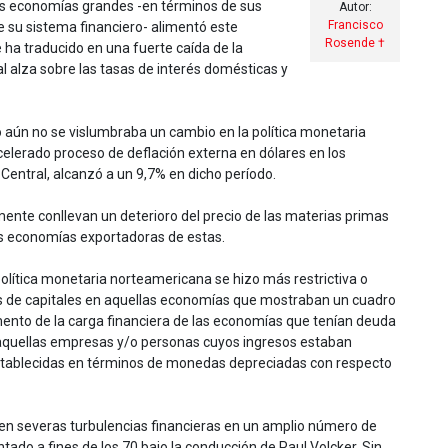
ntes economías grandes -en términos de sus
Autor:
Francisco
e su sistema financiero- alimentó este
Rosende †
 ha traducido en una fuerte caída de la
 alza sobre las tasas de interés domésticas y
o aún no se vislumbraba un cambio en la política monetaria
celerado proceso de deflación externa en dólares en los
Central, alcanzó a un 9,7% en dicho período.
mente conllevan un deterioro del precio de las materias primas
as economías exportadoras de estas.
política monetaria norteamericana se hizo más restrictiva o
jos de capitales en aquellas economías que mostraban un cuadro
ento de la carga financiera de las economías que tenían deuda
 aquellas empresas y/o personas cuyos ingresos estaban
 establecidas en términos de monedas depreciadas con respecto
ó en severas turbulencias financieras en un amplio número de
ado a fines de los 70 bajo la conducción de Paul Volcker. Sin