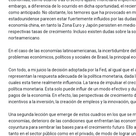
embargo, a diferencia de lo ocurrido en dicha oportunidad, el recie
como anticipado. No obstante, los temores que ha provocado en muc
estadounidense parecen estar fuertemente influidos por las dudas 
economía china, en tanto la Zona Euro y Japón persisten en medio 
respectivas tasas de crecimiento. Incluso existen dudas sobre la s
norteamericano.
En el caso de las economías latinoamericanas, la incertidumbre de
problemas económicos, políticos y sociales de Brasil, la principal e
Con todo, a mi juicio la decisión adoptada por la Fed, al igual que 
representan la respuesta adecuada de la política monetaria, dada l
cuales esta tiene realmente influencia. La tarea de impulsar el cre
política monetaria. Esta solo puede influir de un modo efectivo y d
pagos de la economía. En efecto, las perspectivas de crecimiento 
incentivos a la inversión, la creación de empleos y la innovación, q
Una segunda lección que emerge de estos cuadros en los que se mez
economías, deterioro de las condiciones que enfrentan las econom
coyuntura para sembrar las bases para el crecimiento futuro. Ello 
tanto en el sector público como en el privado, de modo de lograr un