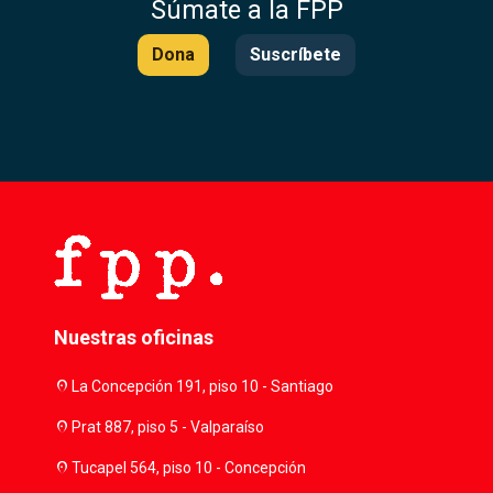
Súmate a la FPP
Dona
Suscríbete
Nuestras oficinas
location_on
La Concepción 191, piso 10 - Santiago
location_on
Prat 887, piso 5 - Valparaíso
location_on
Tucapel 564, piso 10 - Concepción