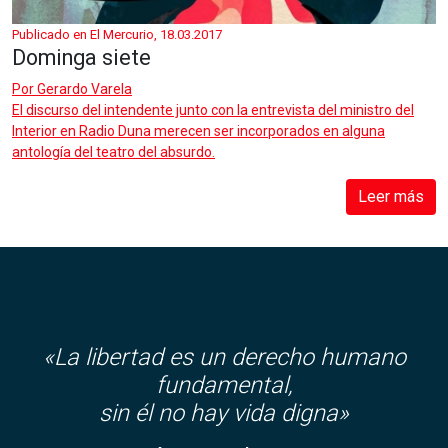
Publicado en El Mercurio, 18.03.2017
Dominga siete
Por
Gerardo Varela
El discurso del intendente junto con la entrevista del ministro del
Interior en Radio Duna merecen ser incorporados en alguna
antología del teatro del absurdo.
Leer más
«La libertad es un derecho humano
fundamental,
sin él no hay vida digna»