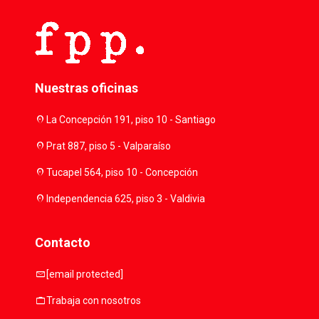
Nuestras oficinas
location_on
La Concepción 191, piso 10 - Santiago
location_on
Prat 887, piso 5 - Valparaíso
location_on
Tucapel 564, piso 10 - Concepción
location_on
Independencia 625, piso 3 - Valdivia
Contacto
mail
[email protected]
work
Trabaja con nosotros