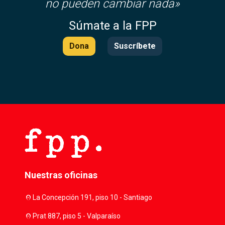
no pueden cambiar nada»
Súmate a la FPP
Dona
Suscríbete
Nuestras oficinas
location_on
La Concepción 191, piso 10 - Santiago
location_on
Prat 887, piso 5 - Valparaíso