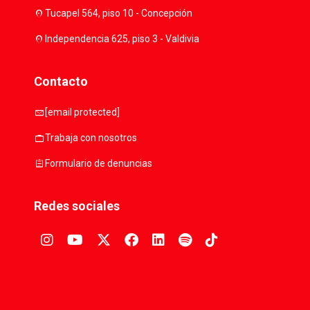
location_on
Tucapel 564, piso 10 - Concepción
location_on
Independencia 625, piso 3 - Valdivia
Contacto
mail
[email protected]
work
Trabaja con nosotros
assignment
Formulario de denuncias
Redes sociales