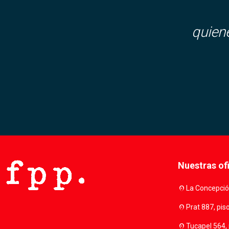
quien
Nuestras of
location_on
La Concepción
location_on
Prat 887, pis
location_on
Tucapel 564, 