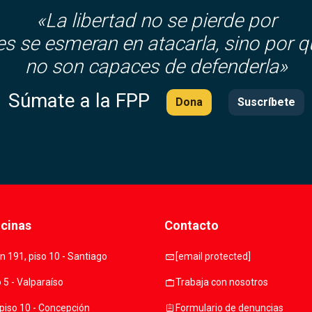
«La libertad no se pierde por
es se esmeran en atacarla, sino por q
no son capaces de defenderla»
Súmate a la FPP
Dona
Suscríbete
icinas
Contacto
mail
 191, piso 10 - Santiago
[email protected]
work
o 5 - Valparaíso
Trabaja con nosotros
assignment
piso 10 - Concepción
Formulario de denuncias