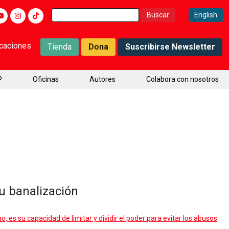
Buscar:
English
icaciones
Tienda
Dona
Suscribirse Newsletter
P
Oficinas
Autores
Colabora con nosotros
su banalización
, es su capacidad de limitar y dividir el poder para evitar los abusos