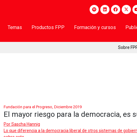
Temas
Productos FPP
Formación y cursos
Publ
Sobre FP
Fundación para el Progreso, Diciembre 2019
El mayor riesgo para la democracia, es 
Por
Sascha Hannig
Lo que diferencia a la democracia liberal de otros sistemas de gobierno