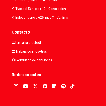
location_on
location_on
Tucapel 564, piso 10 - Concepción
location_on
Independencia 625, piso 3 - Valdivia
Contacto
mail
[email protected]
work
Trabaja con nosotros
assignment
Formulario de denuncias
Redes sociales