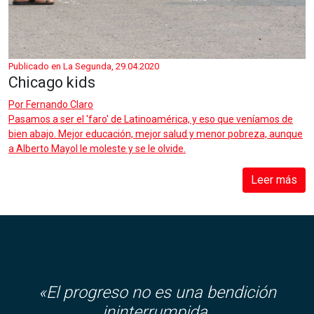
Publicado en La Segunda, 29.04.2020
Chicago kids
Por
Fernando Claro
Pasamos a ser el 'faro' de Latinoamérica, y eso que veníamos de
bien abajo. Mejor educación, mejor salud y menor pobreza, aunque
a Alberto Mayol le moleste y se le olvide.
Leer más
«El progreso no es una bendición
ininterrumpida.