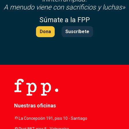
A menudo viene con sacrificios y luchas»
Súmate a la FPP
Dona
Suscríbete
Nuestras oficinas
location_on
La Concepción 191, piso 10 - Santiago
Prat 887, piso 5 - Valparaíso