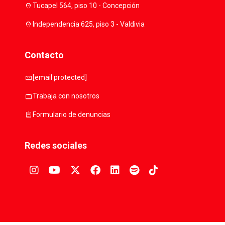
location_on
Tucapel 564, piso 10 - Concepción
location_on
Independencia 625, piso 3 - Valdivia
Contacto
mail
[email protected]
work
Trabaja con nosotros
assignment
Formulario de denuncias
Redes sociales