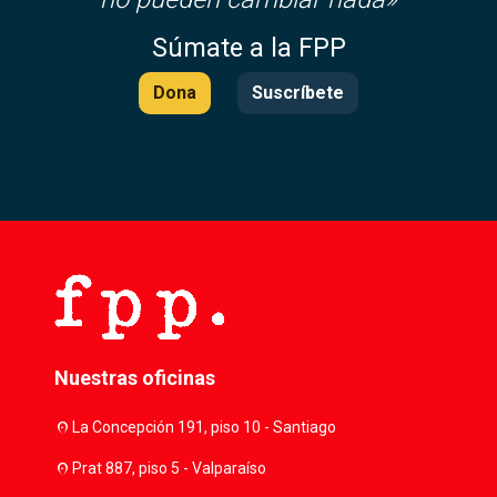
Súmate a la FPP
Dona
Suscríbete
Nuestras oficinas
location_on
La Concepción 191, piso 10 - Santiago
location_on
Prat 887, piso 5 - Valparaíso