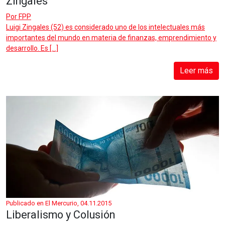
Zingales
Por
FPP
Luigi Zingales (52) es considerado uno de los intelectuales más
importantes del mundo en materia de finanzas, emprendimiento y
desarrollo. Es […]
Leer más
Publicado en El Mercurio, 04.11.2015
Liberalismo y Colusión