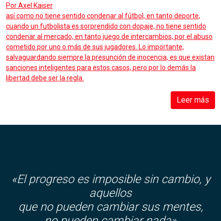
Por
Axel Kaiser
así como no tiene sentido condenar al fútbol, en tanto deporte,
cuando un futbolista es sorprendido con dopaje, no tiene sentido
condenar al mercado, en tanto juego de intercambios, por el abuso
cometido por uno o más de sus jugadores. Lo importante,
salvaguardando siempre la presunción de inocencia, es que existan
sanciones inteligentes para estos casos, pero por lo demás la
libertad debe ser la regla.
Leer más
«El progreso es imposible sin cambio, y
aquellos
que no pueden cambiar sus mentes,
no pueden cambiar nada»