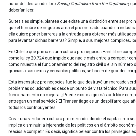
autor del destacado libro
Saving Capitalism from the Capitalists,
que
deberían leer.
Su tesis es simple, plantea que existe una distinción entre ser pr
que el hombre de negocios ama el pro mercado cuando la industria
ella quiere poner barreras a la entrada para obtener más utilidades
para levantar dichas barreras? Simple, a sus mejores cómplices, lo
En Chile lo que prima es una cultura pro negocios –anti libre compe
como la ley 20.724 que impide que nadie más entre a competir con 
como muestra el funcionamiento del registro civil o el sin número 
gracias a sus nexos y cercanías políticas, se hacen de grandes car
Esta insensatez pro negocios fue lo que destruyó un mercado verd
problemas solucionables desde un punto de vista técnico. Para sust
funcionamiento no mejora. ¿Puede existir algo más anti libre com
entregan un mal servicio? El Transantiago es un despilfarro que a
todos los contribuyentes.
Crear una verdadera cultura pro mercado, donde el capitalismo sea 
implica disminuir la injerencia de los políticos en el ámbito econ
reacios a competir. Es decir, significa pelear contra los privilegio