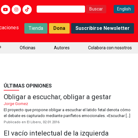
Buscar:
English
icaciones
Tienda
Dona
Suscribirse Newsletter
P
Oficinas
Autores
Colabora con nosotros
ÚLTIMAS OPINIONES
Obligar a escuchar, obligar a gestar
Jorge Gomez
El proyecto que propone obligar a escuchar el latido fetal denota cómo
el debate es capturado mediante panfletos emocionales. «Escuchar […]
Publicado en El Líbero, 02.01.2016
El vacío intelectual de la izquierda