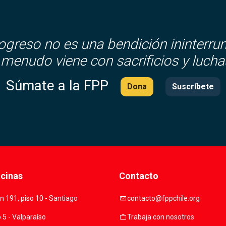
rogreso no es una bendición ininterru
 menudo viene con sacrificios y lucha
Súmate a la FPP
Dona
Suscríbete
icinas
Contacto
mail
 191, piso 10 - Santiago
contacto@fppchile.org
work
o 5 - Valparaíso
Trabaja con nosotros