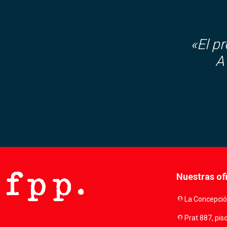
«El p
A
Nuestras of
location_on
La Concepción
location_on
Prat 887, pis