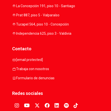
location_on
La Concepción 191, piso 10 - Santiago
location_on
Prat 887, piso 5 - Valparaíso
location_on
Tucapel 564, piso 10 - Concepción
location_on
Independencia 625, piso 3 - Valdivia
Contacto
mail
[email protected]
work
Trabaja con nosotros
assignment
Formulario de denuncias
Redes sociales