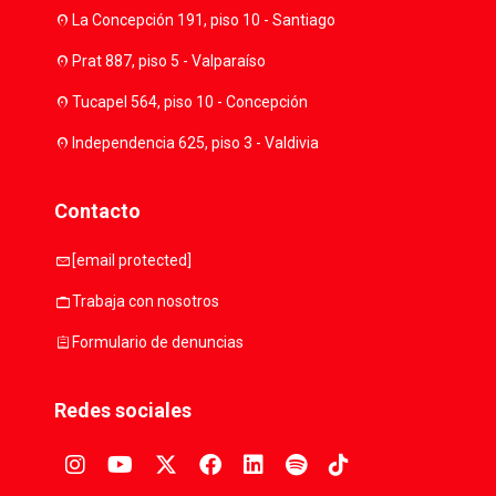
location_on
La Concepción 191, piso 10 - Santiago
location_on
Prat 887, piso 5 - Valparaíso
location_on
Tucapel 564, piso 10 - Concepción
location_on
Independencia 625, piso 3 - Valdivia
Contacto
mail
[email protected]
work
Trabaja con nosotros
assignment
Formulario de denuncias
Redes sociales