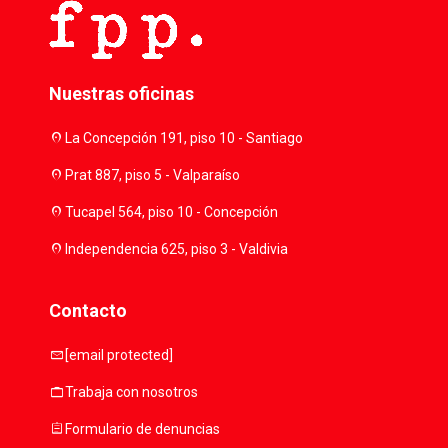
Nuestras oficinas
location_on
La Concepción 191, piso 10 - Santiago
location_on
Prat 887, piso 5 - Valparaíso
location_on
Tucapel 564, piso 10 - Concepción
location_on
Independencia 625, piso 3 - Valdivia
Contacto
mail
[email protected]
work
Trabaja con nosotros
assignment
Formulario de denuncias