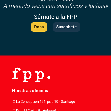
A menudo viene con sacrificios y luchas»
Súmate a la FPP
Dona
Suscríbete
Nuestras oficinas
location_on
La Concepción 191, piso 10 - Santiago
location_on
Prat 887, piso 5 - Valparaíso