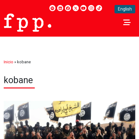
English
Inicio
»
kobane
kobane