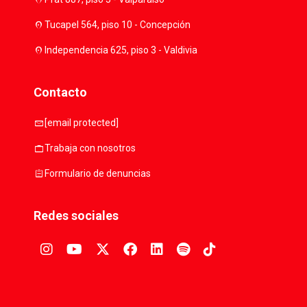
location_on
Tucapel 564, piso 10 - Concepción
location_on
Independencia 625, piso 3 - Valdivia
Contacto
mail
[email protected]
work
Trabaja con nosotros
assignment
Formulario de denuncias
Redes sociales