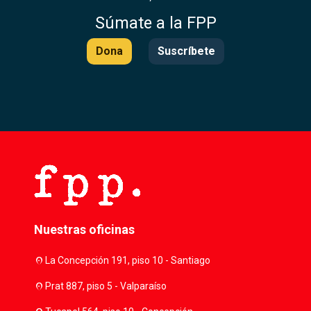
Súmate a la FPP
Dona
Suscríbete
Nuestras oficinas
location_on
La Concepción 191, piso 10 - Santiago
location_on
Prat 887, piso 5 - Valparaíso