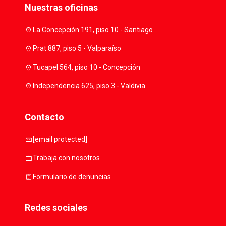
Nuestras oficinas
location_on
La Concepción 191, piso 10 - Santiago
location_on
Prat 887, piso 5 - Valparaíso
location_on
Tucapel 564, piso 10 - Concepción
location_on
Independencia 625, piso 3 - Valdivia
Contacto
mail
[email protected]
work
Trabaja con nosotros
assignment
Formulario de denuncias
Redes sociales