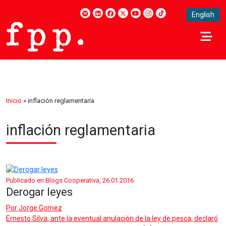
English
Inicio
»
inflación reglamentaria
inflación reglamentaria
Publicado en Blogs Cooperativa, 26.01.2016
Derogar leyes
Por
Jorge Gomez
Ernesto Silva, ante la eventual anulación de la ley de pesca, declaró