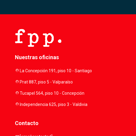
Nuestras oficinas
location_on
La Concepción 191, piso 10 - Santiago
location_on
Prat 887, piso 5 - Valparaíso
location_on
Tucapel 564, piso 10 - Concepción
location_on
Independencia 625, piso 3 - Valdivia
Contacto