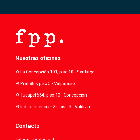
Nuestras oficinas
location_on
La Concepción 191, piso 10 - Santiago
location_on
Prat 887, piso 5 - Valparaíso
location_on
Tucapel 564, piso 10 - Concepción
location_on
Independencia 625, piso 3 - Valdivia
Contacto
mail
[email protected]