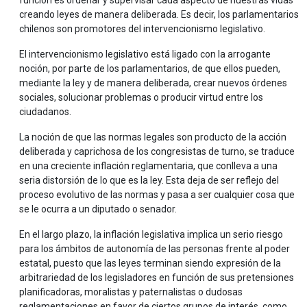
función es ordenar y supervisar cada aspecto de nuestras vidas
creando leyes de manera deliberada. Es decir, los parlamentarios
chilenos son promotores del intervencionismo legislativo.
El intervencionismo legislativo está ligado con la arrogante
noción, por parte de los parlamentarios, de que ellos pueden,
mediante la ley y de manera deliberada, crear nuevos órdenes
sociales, solucionar problemas o producir virtud entre los
ciudadanos.
La noción de que las normas legales son producto de la acción
deliberada y caprichosa de los congresistas de turno, se traduce
en una creciente inflación reglamentaria, que conlleva a una
seria distorsión de lo que es la ley. Esta deja de ser reflejo del
proceso evolutivo de las normas y pasa a ser cualquier cosa que
se le ocurra a un diputado o senador.
En el largo plazo, la inflación legislativa implica un serio riesgo
para los ámbitos de autonomía de las personas frente al poder
estatal, puesto que las leyes terminan siendo expresión de la
arbitrariedad de los legisladores en función de sus pretensiones
planificadoras, moralistas y paternalistas o dudosas
reglamentaciones en favor de ciertos grupos de interés, como