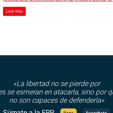
funcionamiento de instituciones autónomas no debiera depender de 
Leer más
«La libertad no se pierde por
es se esmeran en atacarla, sino por q
no son capaces de defenderla»
Súmate a la FPP