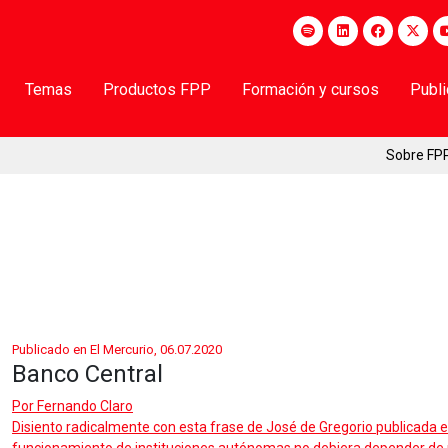
Temas
Productos FPP
Formación y cursos
Publ
Sobre FP
Publicado en El Mercurio, 06.07.2020
Banco Central
Por
Fernando Claro
Disiento radicalmente con esta frase de José de Gregorio publicada en 