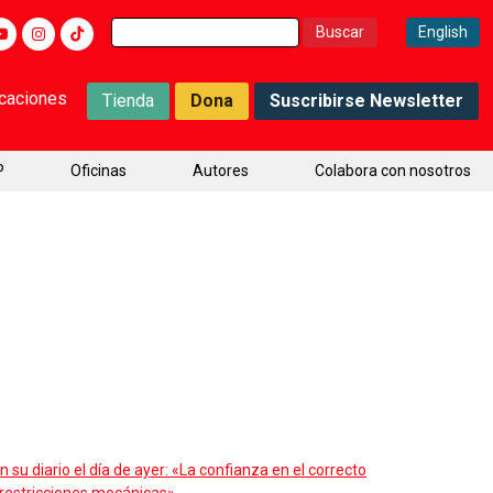
Buscar:
English
icaciones
Tienda
Dona
Suscribirse Newsletter
P
Oficinas
Autores
Colabora con nosotros
su diario el día de ayer: «La confianza en el correcto