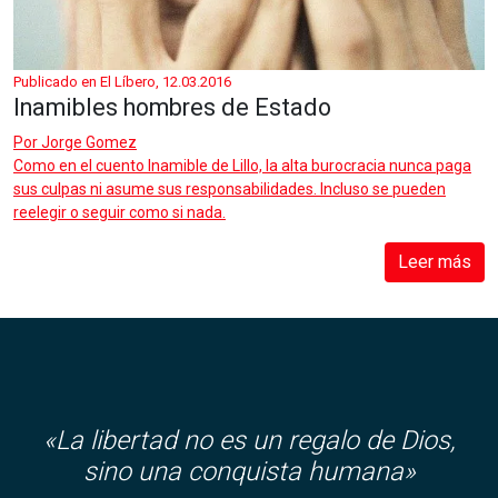
Publicado en El Líbero, 12.03.2016
Inamibles hombres de Estado
Por
Jorge Gomez
Como en el cuento Inamible de Lillo, la alta burocracia nunca paga
sus culpas ni asume sus responsabilidades. Incluso se pueden
reelegir o seguir como si nada.
Leer más
«
La libertad no es un regalo de Dios,
sino una conquista humana»