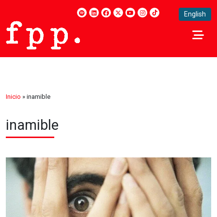
English
Inicio
»
inamible
inamible