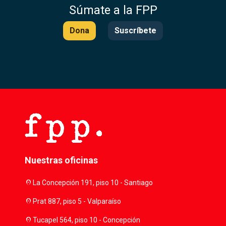
Súmate a la FPP
Dona
Suscríbete
Nuestras oficinas
location_on
La Concepción 191, piso 10 - Santiago
location_on
Prat 887, piso 5 - Valparaíso
location_on
Tucapel 564, piso 10 - Concepción