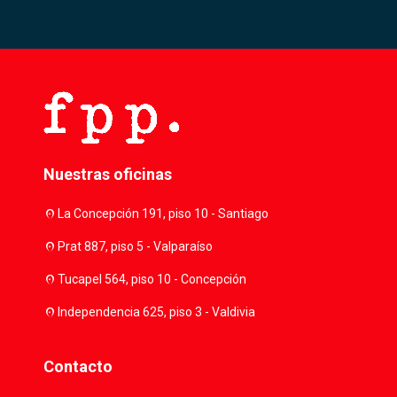
Nuestras oficinas
location_on
La Concepción 191, piso 10 - Santiago
location_on
Prat 887, piso 5 - Valparaíso
location_on
Tucapel 564, piso 10 - Concepción
location_on
Independencia 625, piso 3 - Valdivia
Contacto