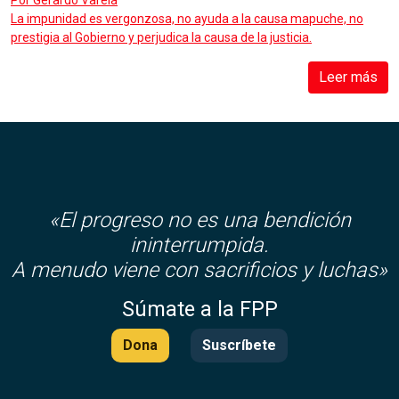
Por
Gerardo Varela
La impunidad es vergonzosa, no ayuda a la causa mapuche, no
prestigia al Gobierno y perjudica la causa de la justicia.
Leer más
«El progreso no es una bendición
ininterrumpida.
A menudo viene con sacrificios y luchas»
Súmate a la FPP
Dona
Suscríbete