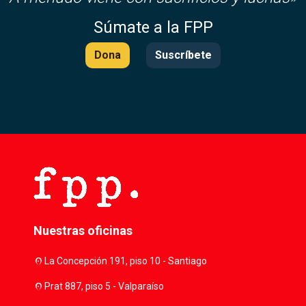
Súmate a la FPP
Dona
Suscríbete
Nuestras oficinas
location_on
La Concepción 191, piso 10 - Santiago
location_on
Prat 887, piso 5 - Valparaíso