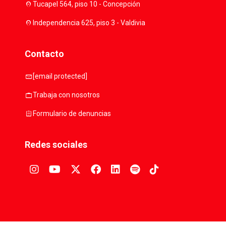
location_on
Tucapel 564, piso 10 - Concepción
location_on
Independencia 625, piso 3 - Valdivia
Contacto
mail
[email protected]
work
Trabaja con nosotros
assignment
Formulario de denuncias
Redes sociales