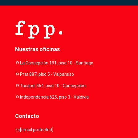
Nuestras oficinas
location_on
La Concepción 191, piso 10 - Santiago
location_on
Prat 887, piso 5 - Valparaíso
location_on
Tucapel 564, piso 10 - Concepción
location_on
Independencia 625, piso 3 - Valdivia
Contacto
mail
[email protected]