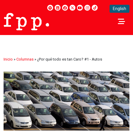
English
Inicio
»
Columnas
»
¿Por qué todo es tan Caro? #1 - Autos