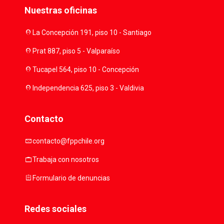
Nuestras oficinas
location_on
La Concepción 191, piso 10 - Santiago
location_on
Prat 887, piso 5 - Valparaíso
location_on
Tucapel 564, piso 10 - Concepción
location_on
Independencia 625, piso 3 - Valdivia
Contacto
mail
contacto@fppchile.org
work
Trabaja con nosotros
assignment
Formulario de denuncias
Redes sociales