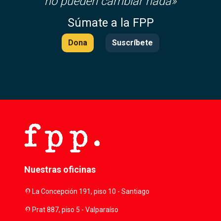
no pueden cambiar nada»
Súmate a la FPP
Dona
Suscríbete
Nuestras oficinas
location_on
La Concepción 191, piso 10 - Santiago
location_on
Prat 887, piso 5 - Valparaíso