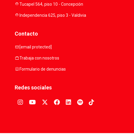
location_on
Tucapel 564, piso 10 - Concepción
location_on
Independencia 625, piso 3 - Valdivia
Contacto
mail
[email protected]
work
Trabaja con nosotros
assignment
Formulario de denuncias
Redes sociales