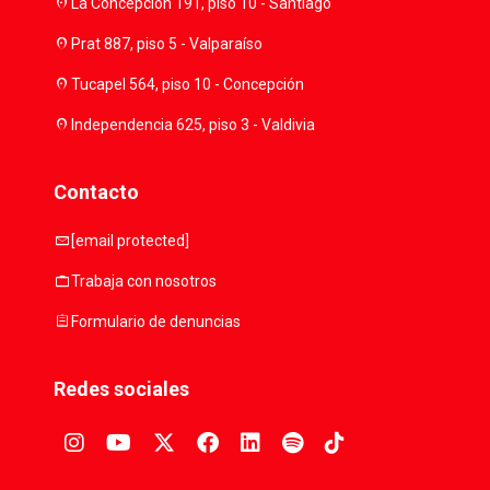
location_on
La Concepción 191, piso 10 - Santiago
location_on
Prat 887, piso 5 - Valparaíso
location_on
Tucapel 564, piso 10 - Concepción
location_on
Independencia 625, piso 3 - Valdivia
Contacto
mail
[email protected]
work
Trabaja con nosotros
assignment
Formulario de denuncias
Redes sociales