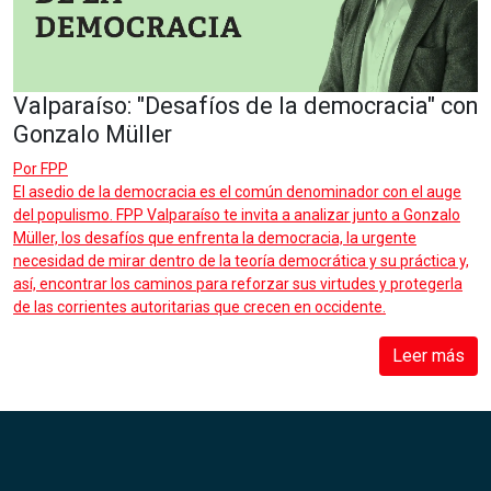
Valparaíso: "Desafíos de la democracia" con
Gonzalo Müller
Por
FPP
El asedio de la democracia es el común denominador con el auge
del populismo. FPP Valparaíso te invita a analizar junto a Gonzalo
Müller, los desafíos que enfrenta la democracia, la urgente
necesidad de mirar dentro de la teoría democrática y su práctica y,
así, encontrar los caminos para reforzar sus virtudes y protegerla
de las corrientes autoritarias que crecen en occidente.
Leer más