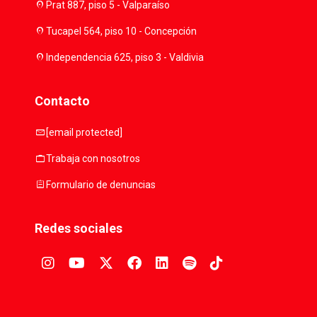
location_on
Prat 887, piso 5 - Valparaíso
location_on
Tucapel 564, piso 10 - Concepción
location_on
Independencia 625, piso 3 - Valdivia
Contacto
mail
[email protected]
work
Trabaja con nosotros
assignment
Formulario de denuncias
Redes sociales