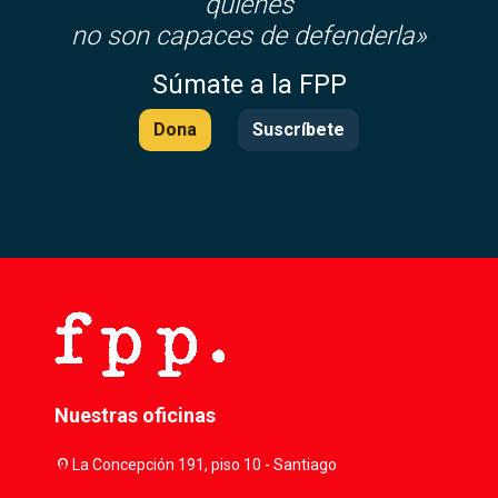
quienes
no son capaces de defenderla»
Súmate a la FPP
Dona
Suscríbete
Nuestras oficinas
location_on
La Concepción 191, piso 10 - Santiago