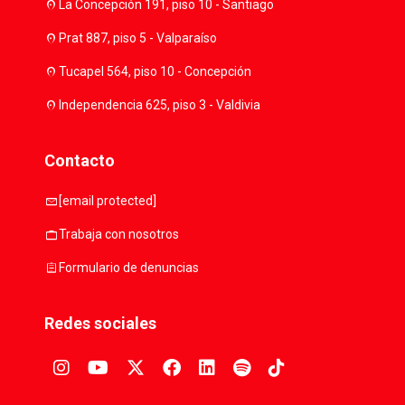
location_on
La Concepción 191, piso 10 - Santiago
location_on
Prat 887, piso 5 - Valparaíso
location_on
Tucapel 564, piso 10 - Concepción
location_on
Independencia 625, piso 3 - Valdivia
Contacto
mail
[email protected]
work
Trabaja con nosotros
assignment
Formulario de denuncias
Redes sociales