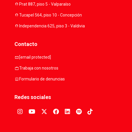
location_on
Prat 887, piso 5 - Valparaíso
location_on
Tucapel 564, piso 10 - Concepción
location_on
Independencia 625, piso 3 - Valdivia
Contacto
mail
[email protected]
work
Trabaja con nosotros
assignment
Formulario de denuncias
Redes sociales