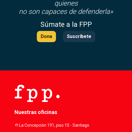
quienes
no son capaces de defenderla»
Súmate a la FPP
Dona
Suscríbete
Nuestras oficinas
location_on
La Concepción 191, piso 10 - Santiago