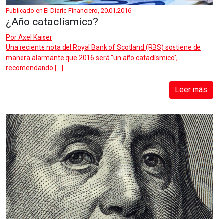
Publicado en El Diario Financiero, 20.01.2016
¿Año cataclísmico?
Por
Axel Kaiser
Una reciente nota del Royal Bank of Scotland (RBS) sostiene de
manera alarmante que 2016 será "un año cataclísmico",
recomendando […]
Leer más