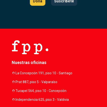
Dona
Suscríbete
Nuestras oficinas
location_on
La Concepción 191, piso 10 - Santiago
location_on
Prat 887, piso 5 - Valparaíso
location_on
Tucapel 564, piso 10 - Concepción
location_on
Independencia 625, piso 3 - Valdivia