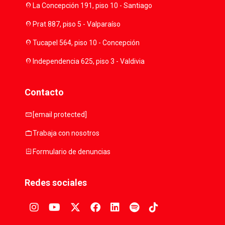
location_on
La Concepción 191, piso 10 - Santiago
location_on
Prat 887, piso 5 - Valparaíso
location_on
Tucapel 564, piso 10 - Concepción
location_on
Independencia 625, piso 3 - Valdivia
Contacto
mail
[email protected]
work
Trabaja con nosotros
assignment
Formulario de denuncias
Redes sociales