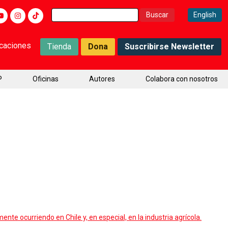
Buscar:
English
icaciones
Tienda
Dona
Suscribirse Newsletter
P
Oficinas
Autores
Colabora con nosotros
e ocurriendo en Chile y, en especial, en la industria agrícola.