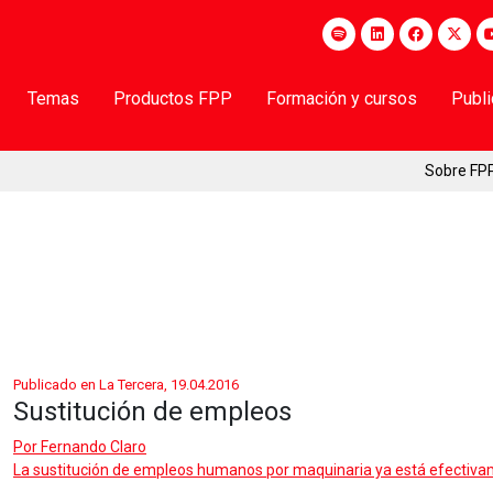
Temas
Productos FPP
Formación y cursos
Publ
Sobre FP
Publicado en La Tercera, 19.04.2016
Sustitución de empleos
Por
Fernando Claro
La sustitución de empleos humanos por maquinaria ya está efectivament