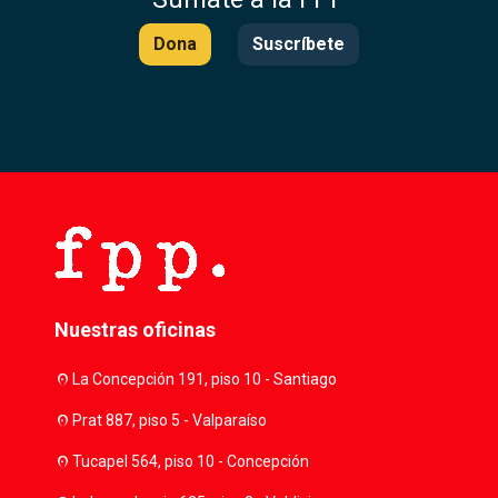
Dona
Suscríbete
Nuestras oficinas
location_on
La Concepción 191, piso 10 - Santiago
location_on
Prat 887, piso 5 - Valparaíso
location_on
Tucapel 564, piso 10 - Concepción