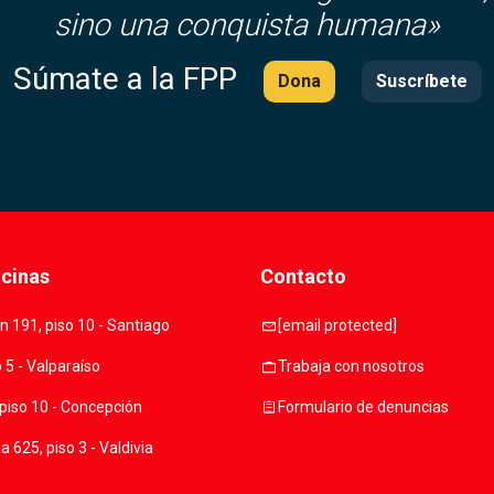
sino una conquista humana»
Súmate a la FPP
Dona
Suscríbete
icinas
Contacto
mail
 191, piso 10 - Santiago
[email protected]
work
o 5 - Valparaíso
Trabaja con nosotros
assignment
piso 10 - Concepción
Formulario de denuncias
 625, piso 3 - Valdivia