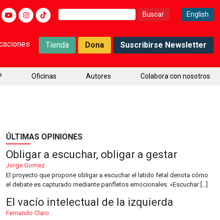
Buscar:
English
icaciones
Tienda
Dona
Suscribirse Newsletter
P
Oficinas
Autores
Colabora con nosotros
ÚLTIMAS OPINIONES
Obligar a escuchar, obligar a gestar
Jorge Gomez
El proyecto que propone obligar a escuchar el latido fetal denota cómo
el debate es capturado mediante panfletos emocionales. «Escuchar […]
El vacío intelectual de la izquierda
Fernando Claro