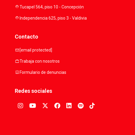
location_on
Tucapel 564, piso 10 - Concepción
location_on
Independencia 625, piso 3 - Valdivia
Contacto
mail
[email protected]
work
Trabaja con nosotros
assignment
Formulario de denuncias
Redes sociales