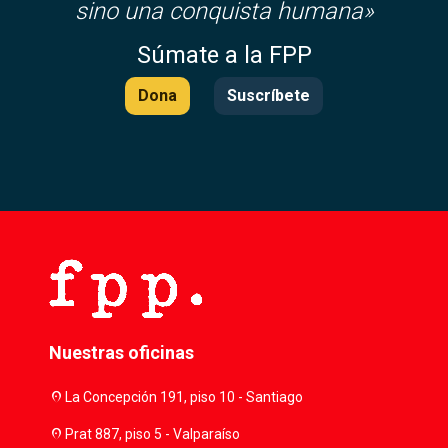
sino una conquista humana»
Súmate a la FPP
Dona
Suscríbete
Nuestras oficinas
location_on
La Concepción 191, piso 10 - Santiago
location_on
Prat 887, piso 5 - Valparaíso