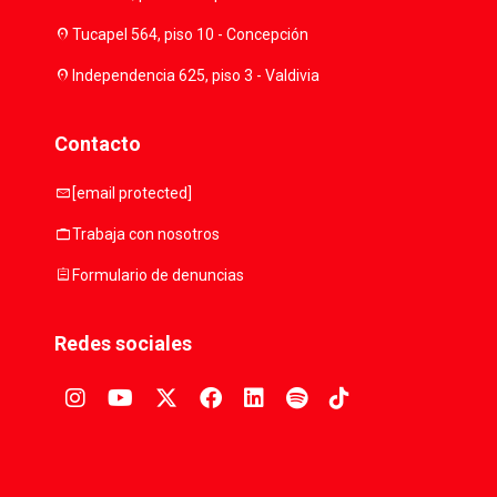
location_on
Tucapel 564, piso 10 - Concepción
location_on
Independencia 625, piso 3 - Valdivia
Contacto
mail
[email protected]
work
Trabaja con nosotros
assignment
Formulario de denuncias
Redes sociales