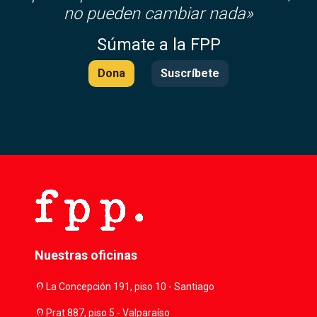
no pueden cambiar nada»
Súmate a la FPP
Dona
Suscríbete
Nuestras oficinas
location_on
La Concepción 191, piso 10 - Santiago
location_on
Prat 887, piso 5 - Valparaíso