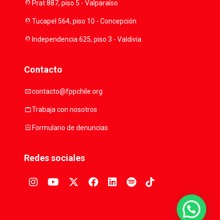
location_on
Prat 887, piso 5 - Valparaíso
location_on
Tucapel 564, piso 10 - Concepción
location_on
Independencia 625, piso 3 - Valdivia
Contacto
mail
contacto@fppchile.org
work
Trabaja con nosotros
assignment
Formulario de denuncias
Redes sociales