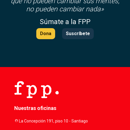
que no pueden cambiar sus mentes,
no pueden cambiar nada»
Súmate a la FPP
Dona
Suscríbete
Nuestras oficinas
location_on
La Concepción 191, piso 10 - Santiago