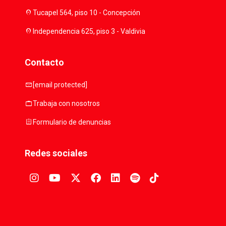
location_on
Tucapel 564, piso 10 - Concepción
location_on
Independencia 625, piso 3 - Valdivia
Contacto
mail
[email protected]
work
Trabaja con nosotros
assignment
Formulario de denuncias
Redes sociales