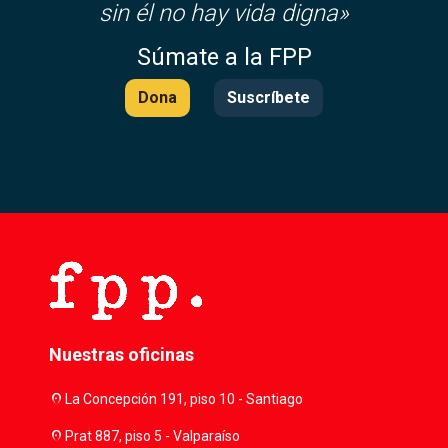
sin él no hay vida digna»
Súmate a la FPP
Dona
Suscríbete
Nuestras oficinas
location_on
La Concepción 191, piso 10 - Santiago
location_on
Prat 887, piso 5 - Valparaíso